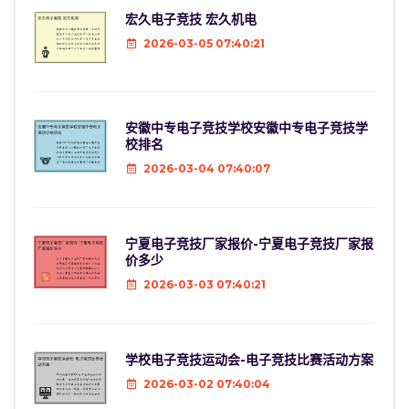
宏久电子竞技 宏久机电
2026-03-05 07:40:21
安徽中专电子竞技学校安徽中专电子竞技学
校排名
2026-03-04 07:40:07
宁夏电子竞技厂家报价-宁夏电子竞技厂家报
价多少
2026-03-03 07:40:21
学校电子竞技运动会-电子竞技比赛活动方案
2026-03-02 07:40:04