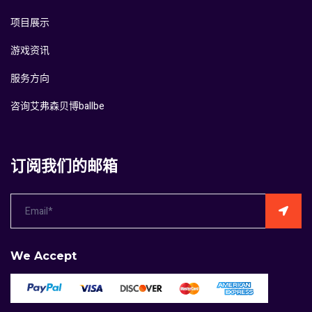
项目展示
游戏资讯
服务方向
咨询艾弗森贝博ballbe
订阅我们的邮箱
We Accept