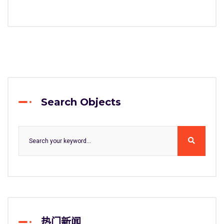
Search Objects
热门新闻