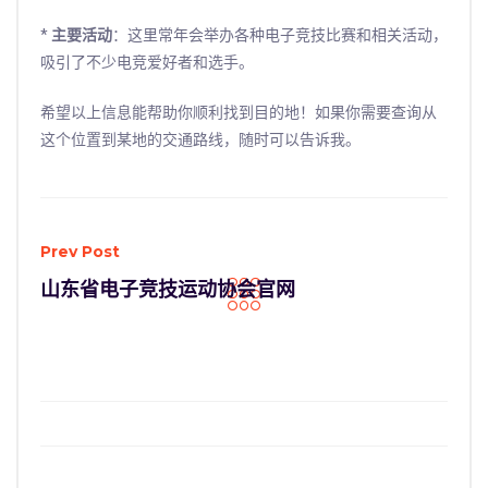
*
主要活动
：这里常年会举办各种电子竞技比赛和相关活动，
吸引了不少电竞爱好者和选手。
希望以上信息能帮助你顺利找到目的地！如果你需要查询从
这个位置到某地的交通路线，随时可以告诉我。
Prev Post
山东省电子竞技运动协会官网