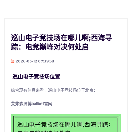
巡山电子竞技场在哪儿啊;西海寻
踪：电竞巅峰对决何处启
2026-03-12 07:39:58
️ 巡山电子竞技场位置
综合现有信息来看，巡山电子竞技场位于北京：
艾弗森贝博ballbet官网