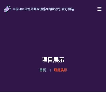
项目展示
首页
项目展示