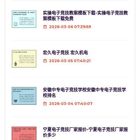
实操电子竞技教案模板下载-实操电子竞技教
案模板下载免费
2026-03-06 07:39:59
宏久电子竞技 宏久机电
2026-03-05 07:40:21
安徽中专电子竞技学校安徽中专电子竞技学
校排名
2026-03-04 07:40:07
宁夏电子竞技厂家报价-宁夏电子竞技厂家报
价多少