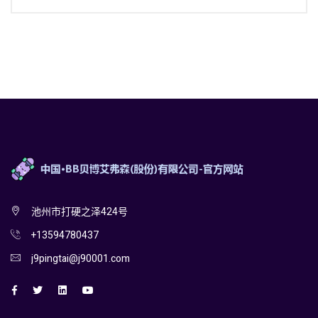
池州市打硬之泽424号
+13594780437
j9pingtai@j90001.com