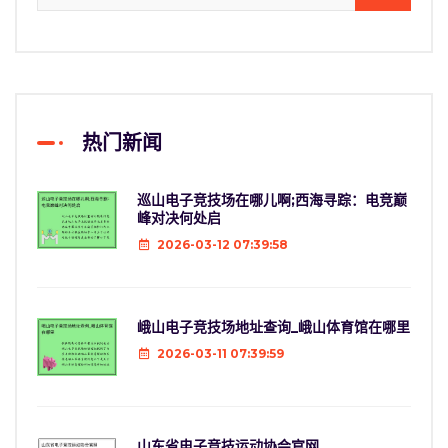
热门新闻
巡山电子竞技场在哪儿啊;西海寻踪：电竞巅
峰对决何处启
2026-03-12 07:39:58
峨山电子竞技场地址查询_峨山体育馆在哪里
2026-03-11 07:39:59
山东省电子竞技运动协会官网