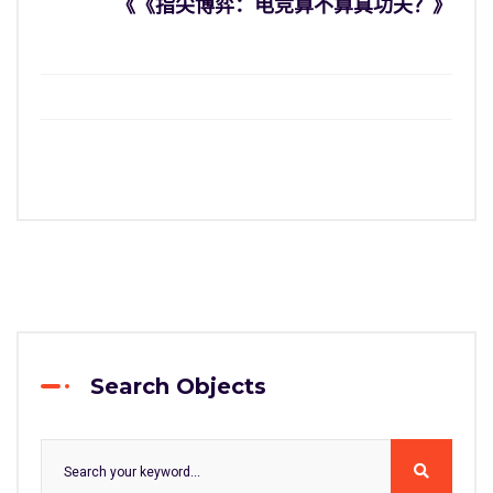
《《指尖博弈：电竞算不算真功夫？》
Search Objects