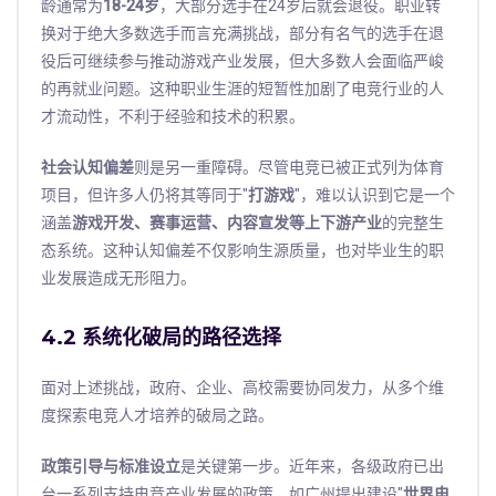
龄通常为
18-24岁
，大部分选手在24岁后就会退役。职业转
换对于绝大多数选手而言充满挑战，部分有名气的选手在退
役后可继续参与推动游戏产业发展，但大多数人会面临严峻
的再就业问题。这种职业生涯的短暂性加剧了电竞行业的人
才流动性，不利于经验和技术的积累。
社会认知偏差
则是另一重障碍。尽管电竞已被正式列为体育
项目，但许多人仍将其等同于"
打游戏
"，难以认识到它是一个
涵盖
游戏开发、赛事运营、内容宣发等上下游产业
的完整生
态系统。这种认知偏差不仅影响生源质量，也对毕业生的职
业发展造成无形阻力。
4.2 系统化破局的路径选择
面对上述挑战，政府、企业、高校需要协同发力，从多个维
度探索电竞人才培养的破局之路。
政策引导与标准设立
是关键第一步。近年来，各级政府已出
台一系列支持电竞产业发展的政策，如广州提出建设"
世界电