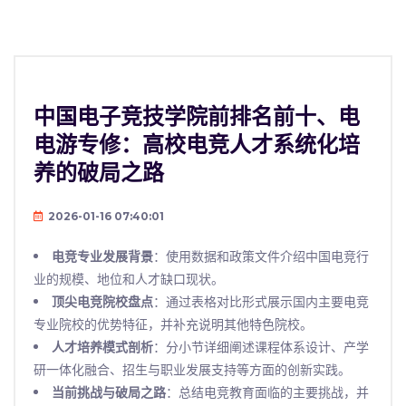
中国电子竞技学院前排名前十、电
电游专修：高校电竞人才系统化培
养的破局之路
2026-01-16 07:40:01
电竞专业发展背景
：使用数据和政策文件介绍中国电竞行
业的规模、地位和人才缺口现状。
顶尖电竞院校盘点
：通过表格对比形式展示国内主要电竞
专业院校的优势特征，并补充说明其他特色院校。
人才培养模式剖析
：分小节详细阐述课程体系设计、产学
研一体化融合、招生与职业发展支持等方面的创新实践。
当前挑战与破局之路
：总结电竞教育面临的主要挑战，并