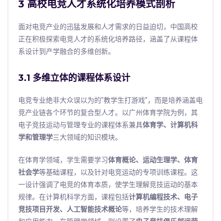
3 高校电竞人才系统化培养模式剖析
面对电竞产业的迅猛发展和人才需求的日益迫切，中国高校
正在积极探索电竞人才的系统化培养路径，涵盖了从课程体
系设计到产学融合的多维创新。
3.1 多维立体的课程体系设计
电竞专业绝非大众误以为的"教学生打游戏"，而是培养涵盖电
竞产业链各个环节的复合型人才。以广州体育学院为例，其
电子竞技运动与管理专业的课程体系兼具
体育学、计算机科
学和管理学
三大领域的知识模块。
在体育学领域，学生需要学习
体育概论、运动生理学、体育
社会学
等基础课程，以及针对电竞运动的专项训练课程。这
一设计强调了电竞的体育本质，使学生理解竞技运动的基本
规律。在计算机科学方面，课程包括
计算机编程技术、电子
竞技项目开发、人工智能技术概论
等，培养学生的技术理解