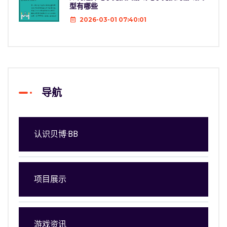
型有哪些
2026-03-01 07:40:01
导航
认识贝博·BB
项目展示
游戏资讯