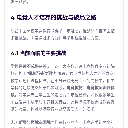
发展路径。
4 电竞人才培养的挑战与破局之路
尽管中国高校电竞教育取得了一定进展，但整体而言仍面临
多重挑战，需要通过多方协作寻求系统性解决方案。
4.1 当前面临的主要挑战
学科建设不成熟
是首要问题。大多数开设电竞教育专业的院
校还处于"
摸着石头过河
"的阶段，缺乏成熟的人才培养方案、
教学计划和课程标准。在部分开设电竞专业的高校中，相关
学科的建设仍然处于起步阶段，
电竞教材、电竞教师资源稀
缺
，对电竞专业毕业生的发展方向定位模糊，导致很多学生
毕业后并未从事与电竞相关行业。这种情况不仅造成教育资
源的浪费，也难以满足行业对高素质人才的渴求。
人才断层与再就业困境
同样是行业痛点。电竞选手的黄金年