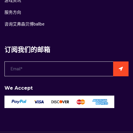
游戏资讯
服务方向
咨询艾弗森贝博ballbe
订阅我们的邮箱
We Accept