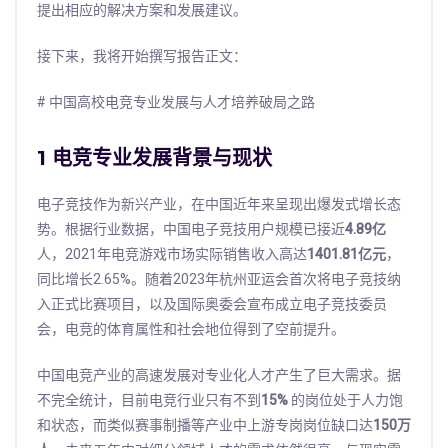
提出相应的解决方案和发展建议。
接下来，我将开始撰写报告正文：
# 中国高校电竞专业发展与人才培养破局之路
1 电竞专业发展背景与现状
电子竞技作为新兴产业，在中国近年来呈现出爆发式增长态
势。根据行业数据，中国电子竞技用户规模已接近
4.89亿
人，2021年电竞游戏市场实际销售收入高达
1401.81亿元
，
同比增长2.65%。随着2023年杭州亚运会首次将电子竞技纳
入正式比赛项目，以及国际奥委会宣布成立电子竞技委员
会，电竞的体育属性和社会地位得到了空前提升。
中国电竞产业的高速发展对专业化人才产生了巨大需求。据
不完全统计，目前电竞行业只有不到
15%
的岗位处于人力饱
和状态，而类似赛事制播等产业中上游专岗岗位缺口达
150万