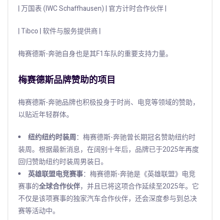
| 万国表 (IWC Schaffhausen) | 官方计时合作伙伴 |
| Tibco | 软件与服务提供商 |
梅赛德斯-奔驰自身也是其F1车队的重要支持力量。
梅赛德斯品牌赞助的项目
梅赛德斯-奔驰品牌也积极投身于时尚、电竞等领域的赞助，
以贴近年轻群体。
纽约纽约时装周
：梅赛德斯-奔驰曾长期冠名赞助纽约时
装周。根据最新消息，在阔别十年后，品牌已于2025年再度
回归赞助纽约时装周男装日。
英雄联盟电竞赛事
：梅赛德斯-奔驰是《英雄联盟》电竞
赛事的
全球合作伙伴
，并且已将这项合作延续至2025年。它
不仅是该项赛事的独家汽车合作伙伴，还会深度参与到总决
赛等活动中。