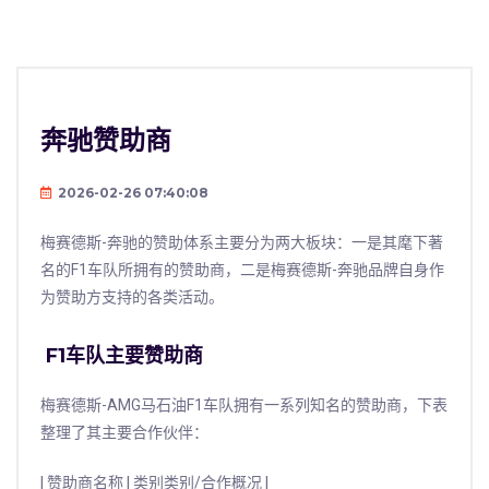
奔驰赞助商
2026-02-26 07:40:08
梅赛德斯-奔驰的赞助体系主要分为两大板块：一是其麾下著
名的F1车队所拥有的赞助商，二是梅赛德斯-奔驰品牌自身作
为赞助方支持的各类活动。
️ F1车队主要赞助商
梅赛德斯-AMG马石油F1车队拥有一系列知名的赞助商，下表
整理了其主要合作伙伴：
| 赞助商名称 | 类别类别/合作概况 |