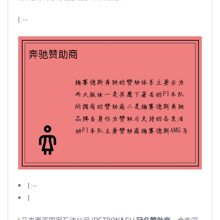
| :--
| :--
|