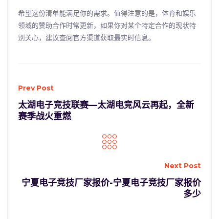
希望这份清单能满足你的需求。值得注意的是，体育和娱乐
领域的赞助合作时常更新，如果你对某个特定合作的现状特
别关心，建议查阅官方渠道获取最实时信息。
Prev Post
太湖电子竞技联赛—太湖电竞风云再起，全新
赛季战火重燃
Next Post
宁夏电子竞技厂家报价-宁夏电子竞技厂家报价
多少