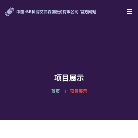
项目展示
首页
项目展示