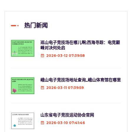
热门新闻
巡山电子竞技场在哪儿啊;西海寻踪：电竞巅
峰对决何处启
2026-03-12 07:39:58
峨山电子竞技场地址查询_峨山体育馆在哪里
2026-03-11 07:39:59
山东省电子竞技运动协会官网
2026-03-10 07:41:46