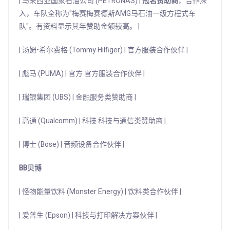
| 马来西亚国家石油公司 (PETRONAS) |
冠名赞助商
，合作深
入，车队全称为"梅赛梅赛德斯AMG马石油一级方程式车
队"。有资料显示其年赞助金额较高。 |
| 汤姆•希尔费格 (Tommy Hilfiger) | 官方服装合作伙伴 |
| 彪马 (PUMA) | 官方 官方服装合作伙伴 |
| 瑞银集团 (UBS) | 金融服务类赞助商 |
| 高通 (Qualcomm) | 科技 科技与通信类赞助商 |
| 博士 (Bose) | 音频设备合作伙伴 |
BB贝博
| 怪物能量饮料 (Monster Energy) | 饮料类合作伙伴 |
| 爱普生 (Epson) | 科技与打印解决方案伙伴 |